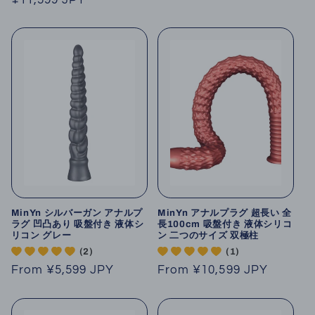
price
price
MinYn シルバーガン アナルプ
MinYn アナルプラグ 超長い 全
ラグ 凹凸あり 吸盤付き 液体シ
長100cm 吸盤付き 液体シリコ
リコン グレー
ン 二つのサイズ 双極柱
(2)
(1)
Regular
From
¥5,599 JPY
Regular
From
¥10,599 JPY
price
price