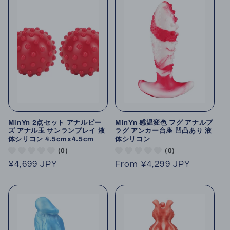
MinYn 2点セット アナルピー
MinYn 感温変色 フグ アナルプ
ズ アナル玉 サンランプレイ 液
ラグ アンカー台座 凹凸あり 液
体シリコン 4.5cmx4.5cm
体シリコン
(0)
(0)
Regular
¥4,699 JPY
Regular
From
¥4,299 JPY
price
price