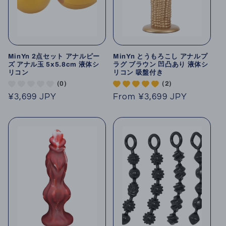
MinYn 2点セット アナルピー
MinYn とうもろこし アナルプ
ズ アナル玉 5x5.8cm 液体シ
ラグ ブラウン 凹凸あり 液体シ
リコン
リコン 吸盤付き
(0)
(2)
Regular
¥3,699 JPY
Regular
From
¥3,699 JPY
price
price