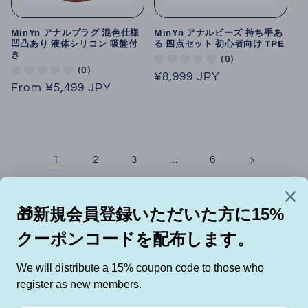
MinYn アナルプラグ 混色仕様
MinYn アナルビーズ 持ち手あ
凹凸あり 液体シリコン 吸盤付
る 四点セット 初心者向け TPE
き
(0)
(0)
Regular
¥8,999 JPY
Regular
From
¥5,499 JPY
price
price
1
…
2
3
6
TaRiss's
「斬新な体験のため生まれる」