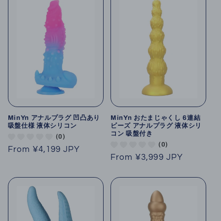
MinYn アナルプラグ 凹凸あり
MinYn おたまじゃくし 6連結
吸盤仕様 液体シリコン
ビーズ アナルプラグ 液体シリ
コン 吸盤付き
(0)
(0)
Regular
From
¥4,199 JPY
Regular
From
¥3,999 JPY
price
price