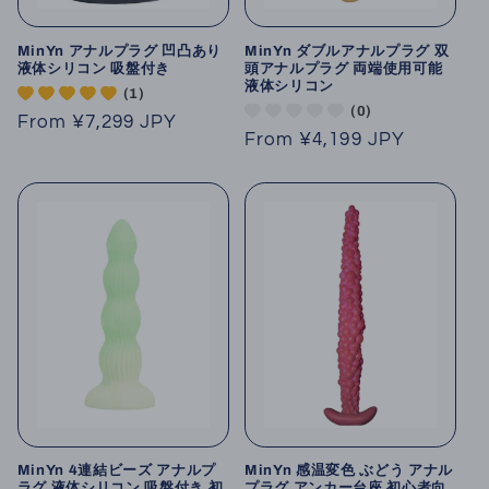
MinYn アナルプラグ 凹凸あり
MinYn ダブルアナルプラグ 双
液体シリコン 吸盤付き
頭アナルプラグ 両端使用可能
液体シリコン
(1)
(0)
Regular
From
¥7,299 JPY
Regular
From
¥4,199 JPY
price
price
MinYn 4連結ビーズ アナルプ
MinYn 感温変色 ぶどう アナル
ラグ 液体シリコン 吸盤付き 初
プラグ アンカー台座 初心者向