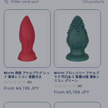
Filter and sort
125 products
o
n
:
MinYn 卵形 アナルプラグ レッ
MinYn ブロッコリー アナルプ
ド 液体シリコン 吸盤付き
ラグ 凹凸あり 吸盤仕様 液体シ
リコン グリーン
(0)
(0)
Regular
From
¥4,199 JPY
Regular
From
¥5,799 JPY
price
price