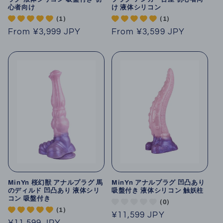
心者向け
け 液体シリコン
(1)
(1)
Regular
From
¥3,999 JPY
Regular
From
¥3,599 JPY
price
price
MinYn 桜幻獣 アナルプラグ 馬
MinYn アナルプラグ 凹凸あり
のディルド 凹凸あり 液体シリ
吸盤付き 液体シリコン 触妖柱
コン 吸盤付き
(0)
(1)
Regular
¥11,599 JPY
Regular
¥11,599 JPY