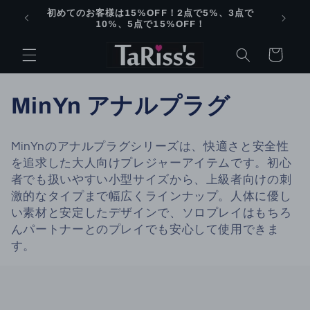
Skip to
初めてのお客様は15%OFF！2点で5%、3点で
content
10%、5点で15%OFF！
Cart
C
MinYn アナルプラグ
o
MinYnのアナルプラグシリーズは、快適さと安全性
l
を追求した大人向けプレジャーアイテムです。初心
者でも扱いやすい小型サイズから、上級者向けの刺
l
激的なタイプまで幅広くラインナップ。人体に優し
い素材と安定したデザインで、ソロプレイはもちろ
e
んパートナーとのプレイでも安心して使用できま
c
す。
t
i