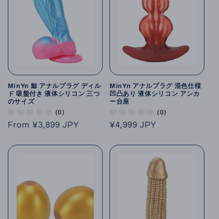
MinYn 鯨 アナルプラグ ディル
MinYn アナルプラグ 混色仕様
ド 吸盤付き 液体シリコン 三つ
凹凸あり 液体シリコン アンカ
のサイズ
ー台座
(0)
(0)
Regular
From
¥3,899 JPY
Regular
¥4,999 JPY
price
price